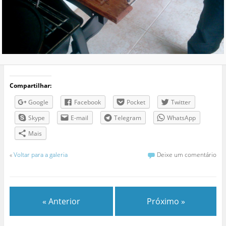
Compartilhar:
Google
Facebook
Pocket
Twitter
Skype
E-mail
Telegram
WhatsApp
Mais
«
Voltar para a galeria
Deixe um comentário
« Anterior
Próximo »