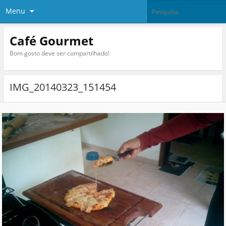
Menu
Café Gourmet
Bom gosto deve ser compartilhado!
IMG_20140323_151454