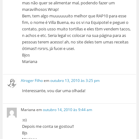
mas não quer se alimentar mal, podendo fazer um
maravilhosos Wrap!
Bem, tem algo muuuuuuito melhor que RAP10 para esse
fim, o nome é Villa Buena, eu os vi na Equipotel e peguei o
contato, pois usso muito tortillas e eles tbm vendem tacos,
n achos e etc. Seria legal vc colocar na sua página para as
pessoas terem acesso! ah, no site deles tem umas receitas
ótimas!! rsrsrs, já fucei e usei.
Bjos
Mariana
Alroger Filho
em
outubro 13, 2010 às 3:25 pm
Interessante, vou dar uma olhada!
Mariana
em
outubro 14, 2010 às 9:44 am
:o)
Depois me conta se gostou!!
Bjs