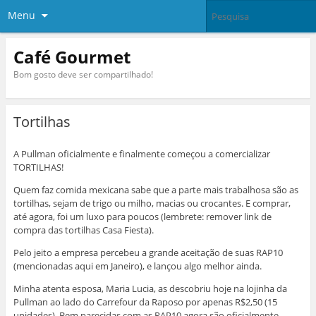
Menu
Café Gourmet
Bom gosto deve ser compartilhado!
Tortilhas
A Pullman oficialmente e finalmente começou a comercializar
TORTILHAS!
Quem faz comida mexicana sabe que a parte mais trabalhosa são as
tortilhas, sejam de trigo ou milho, macias ou crocantes. E comprar,
até agora, foi um luxo para poucos (lembrete: remover link de
compra das tortilhas Casa Fiesta).
Pelo jeito a empresa percebeu a grande aceitação de suas RAP10
(mencionadas aqui em Janeiro), e lançou algo melhor ainda.
Minha atenta esposa, Maria Lucia, as descobriu hoje na lojinha da
Pullman ao lado do Carrefour da Raposo por apenas R$2,50 (15
unidades). Bem parecidas com as RAP10 agora são oficialmente