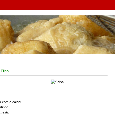
 Filho
s com o caldo!
ostinho…
s
fresh
.