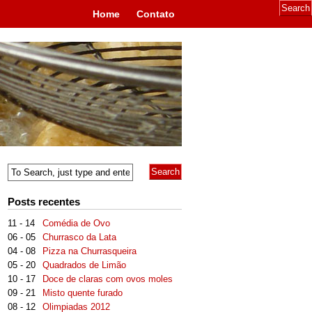
Home
Contato
Posts recentes
11 - 14
Comédia de Ovo
06 - 05
Churrasco da Lata
04 - 08
Pizza na Churrasqueira
05 - 20
Quadrados de Limão
10 - 17
Doce de claras com ovos moles
09 - 21
Misto quente furado
08 - 12
Olimpiadas 2012