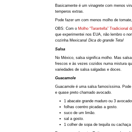
Basicamente é um vinagrete com menos vina
temperos extras.
Pode fazer um com menos molho de tomate, 
OBS: Com o
Molho “Tarantella” Tradicional d
que experimentei nos EUA, não lembro o no
cozinha Mexicana!
Dica do grande Teta!
Salsa
No México, salsa significa molho. Mas salsa 
frescos e às vezes cozidos numa mistura q
variedades de salsa salgadas e doces.
Guacamole
Guacamole é uma salsa famosíssima. Pode 
e quase preto chamado avocado.
1 abacate grande maduro ou 3 avocado
folhas coentro picadas a gosto.
suco de um limão.
sal a gosto.
1 colher de sopa de tequila ou cachaça 