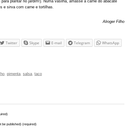
 para plantar no jardim!). Numa vasilha, amasse a carne do abacate
s e sirva com carne e tortilhas.
Alroger Filho
Twitter
Skype
E-mail
Telegram
WhatsApp
lho
,
pimenta
,
salsa
,
taco
ired)
not be published) (required)