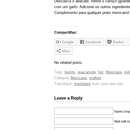
Descasca o abacate. Retire o caroço (guarde
com um garfo. Adicione os outros ingrediente
Complemento para qualquer prato mexicano!
Compartilhar:
Google
Facebook
Pocket
Mais
No related posts.
Tags:
burrito
,
guacamole
,
hot
,
Mexicana
,
mo
Category
Mexicana
,
molhos
Trackback:
trackback
from your own site.
Leave a Reply
Name (requ
Mail (will 